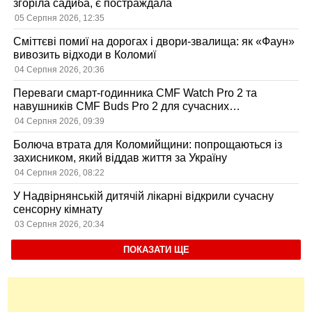
згоріла садиба, є постраждала
05 Серпня 2026, 12:35
Сміттєві помиї на дорогах і двори-звалища: як «Фаун»
вивозить відходи в Коломиї
04 Серпня 2026, 20:36
Переваги смарт-годинника CMF Watch Pro 2 та
навушників CMF Buds Pro 2 для сучасних
користувачів
04 Серпня 2026, 09:39
Болюча втрата для Коломийщини: попрощаються із
захисником, який віддав життя за Україну
04 Серпня 2026, 08:22
У Надвірнянській дитячій лікарні відкрили сучасну
сенсорну кімнату
03 Серпня 2026, 20:34
ПОКАЗАТИ ЩЕ