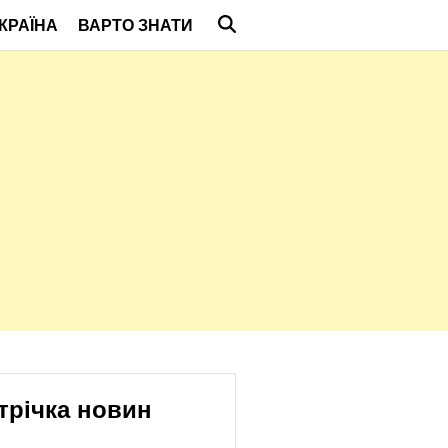
КРАЇНА
ВАРТО ЗНАТИ
трічка новин