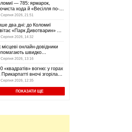
ломиї — 785: ярмарок,
очиста хода й «Весілля по-
оломийськи» — чим
 Серпня 2026, 21:51
вуватиме День міста
ше два дні: до Коломиї
вітає «Парк Дивотварин» — і
ід безкоштовний
 Серпня 2026, 14:32
 місцеві онлайн-довідники
опомагають швидко
аходити послуги у своєму
 Серпня 2026, 13:16
сті
0 «квадратів» вогню: у горах
 Прикарпатті вночі згоріла
диба, є постраждала
 Серпня 2026, 12:35
ПОКАЗАТИ ЩЕ