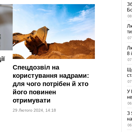
Зб
Бо
в
08
Лю
ти
що
07
ко
Лю
8 
ії
об
07
в
Спецдозвіл на
Ще
користування надрами:
с
мі
07
для чого потрібен й хто
його повинен
У 
не
отримувати
вл
06
оз
29 Лютого 2024, 14:18
З 
на
ві
06