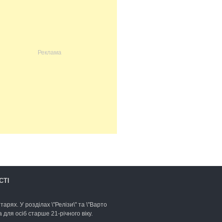
СТІ
арях. У розділах \"Релізи\" та \"Варто
для осіб старше 21-річного віку.