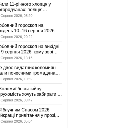
или 11-річного хлопця у
городчанах: поліція
становлює обставини ДТП
 Серпня 2026, 08:50
бовний гороскоп на
ждень 10–16 серпня 2026:
 зорі готують у стосунках
 Серпня 2026, 20:22
жному знаку
бовний гороскоп на вихідні
і 9 серпня 2026: кому зорі
іцяють ніжність, а кому —
 Серпня 2026, 13:15
ажливу розмову
 двоє видатних коломиян
тали почесними громадянами
ста
 Серпня 2026, 10:59
Коломиї безхазяйну
рухомість хочуть забирати у
асність громади: що це
 Серпня 2026, 08:47
начає
Яблучним Спасом 2026:
йкращі привітання у прозі,
ршах та картинках
 Серпня 2026, 05:04