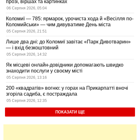
прозі, віршах та картинках
06 Серпня 2026, 05:04
Коломиї — 785: ярмарок, урочиста хода й «Весілля по-
Коломийськи» — чим дивуватиме День міста
05 Серпня 2026, 21:51
Лише два дні: до Коломиї завітає «Парк Дивотварин»
— і вхід безкоштовний
05 Серпня 2026, 14:32
Як місцеві онлайн-довідники допомагають швидко
знаходити послуги у своєму місті
05 Серпня 2026, 13:16
200 «квадратів» вогню: у горах на Прикарпатті вночі
згоріла садиба, є постраждала
05 Серпня 2026, 12:35
ПОКАЗАТИ ЩЕ