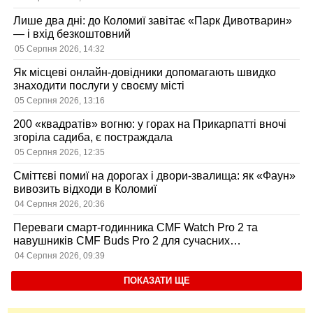
Лише два дні: до Коломиї завітає «Парк Дивотварин»
— і вхід безкоштовний
05 Серпня 2026, 14:32
Як місцеві онлайн-довідники допомагають швидко
знаходити послуги у своєму місті
05 Серпня 2026, 13:16
200 «квадратів» вогню: у горах на Прикарпатті вночі
згоріла садиба, є постраждала
05 Серпня 2026, 12:35
Сміттєві помиї на дорогах і двори-звалища: як «Фаун»
вивозить відходи в Коломиї
04 Серпня 2026, 20:36
Переваги смарт-годинника CMF Watch Pro 2 та
навушників CMF Buds Pro 2 для сучасних
користувачів
04 Серпня 2026, 09:39
ПОКАЗАТИ ЩЕ