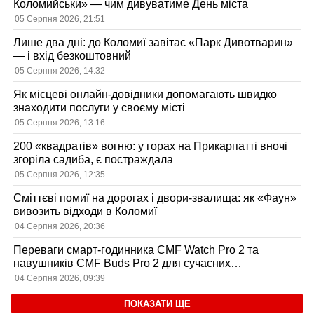
Коломийськи» — чим дивуватиме День міста
05 Серпня 2026, 21:51
Лише два дні: до Коломиї завітає «Парк Дивотварин»
— і вхід безкоштовний
05 Серпня 2026, 14:32
Як місцеві онлайн-довідники допомагають швидко
знаходити послуги у своєму місті
05 Серпня 2026, 13:16
200 «квадратів» вогню: у горах на Прикарпатті вночі
згоріла садиба, є постраждала
05 Серпня 2026, 12:35
Сміттєві помиї на дорогах і двори-звалища: як «Фаун»
вивозить відходи в Коломиї
04 Серпня 2026, 20:36
Переваги смарт-годинника CMF Watch Pro 2 та
навушників CMF Buds Pro 2 для сучасних
користувачів
04 Серпня 2026, 09:39
ПОКАЗАТИ ЩЕ