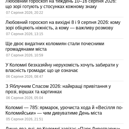
Любовний гороскоп на тиждень 10–16 серпня 2026:
що зорі готують у стосунках кожному знаку
07 Серпня 2026, 20:22
Любовний гороскоп на вихідні 8 і 9 серпня 2026: кому
зорі обіцяють ніжність, а кому — важливу розмову
07 Серпня 2026, 13:15
Ще двоє видатних коломиян стали почесними
громадянами міста
07 Серпня 2026, 10:59
У Коломиї безхазяйну нерухомість хочуть забирати у
власність громади: що це означає
06 Серпня 2026, 08:47
З Яблучним Спасом 2026: найкращі привітання у
прозі, віршах та картинках
06 Серпня 2026, 05:04
Коломиї — 785: ярмарок, урочиста хода й «Весілля по-
Коломийськи» — чим дивуватиме День міста
05 Серпня 2026, 21:51
Лише два дні: до Коломиї завітає «Парк Дивотварин»