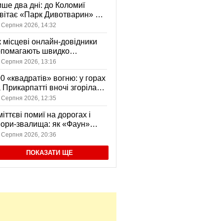
ше два дні: до Коломиї
вітає «Парк Дивотварин» — і
ід безкоштовний
 Серпня 2026, 14:32
 місцеві онлайн-довідники
опомагають швидко
аходити послуги у своєму
 Серпня 2026, 13:16
сті
0 «квадратів» вогню: у горах
 Прикарпатті вночі згоріла
диба, є постраждала
 Серпня 2026, 12:35
іттєві помиї на дорогах і
ори-звалища: як «Фаун»
возить відходи в Коломиї
 Серпня 2026, 20:36
ПОКАЗАТИ ЩЕ