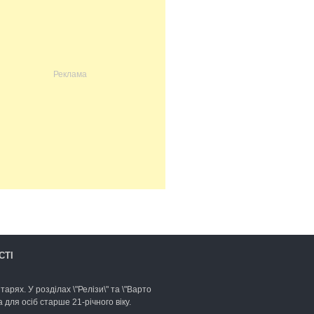
СТІ
арях. У розділах \"Релізи\" та \"Варто
для осіб старше 21-річного віку.