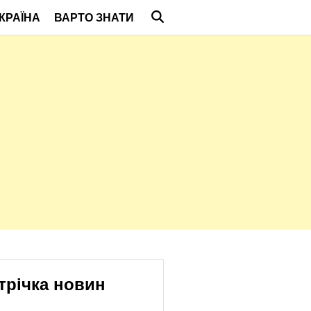
КРАЇНА
ВАРТО ЗНАТИ
трічка новин