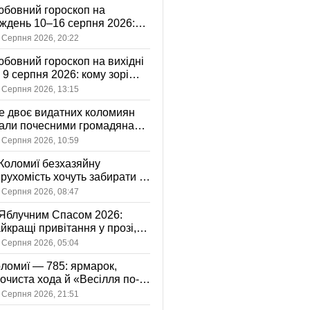
бовний гороскоп на
ждень 10–16 серпня 2026:
 зорі готують у стосунках
 Серпня 2026, 20:22
жному знаку
бовний гороскоп на вихідні
і 9 серпня 2026: кому зорі
іцяють ніжність, а кому —
 Серпня 2026, 13:15
ажливу розмову
 двоє видатних коломиян
тали почесними громадянами
ста
 Серпня 2026, 10:59
Коломиї безхазяйну
рухомість хочуть забирати у
асність громади: що це
 Серпня 2026, 08:47
начає
Яблучним Спасом 2026:
йкращі привітання у прозі,
ршах та картинках
 Серпня 2026, 05:04
ломиї — 785: ярмарок,
очиста хода й «Весілля по-
оломийськи» — чим
 Серпня 2026, 21:51
вуватиме День міста