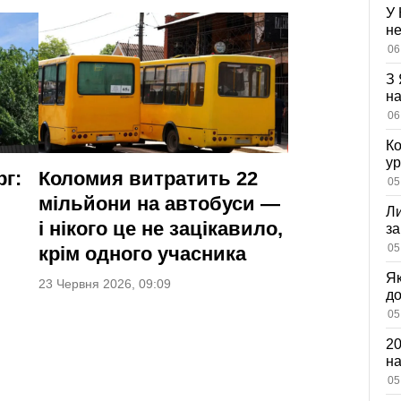
У 
не
вл
06
оз
З 
на
ві
06
Ко
ур
рг:
Коломия витратить 22
К
05
ди
мільйони на автобуси —
Ли
і нікого це не зацікавило,
за
вх
05
крім одного учасника
Як
23 Червня 2026, 09:09
д
зн
05
мі
20
на
са
05