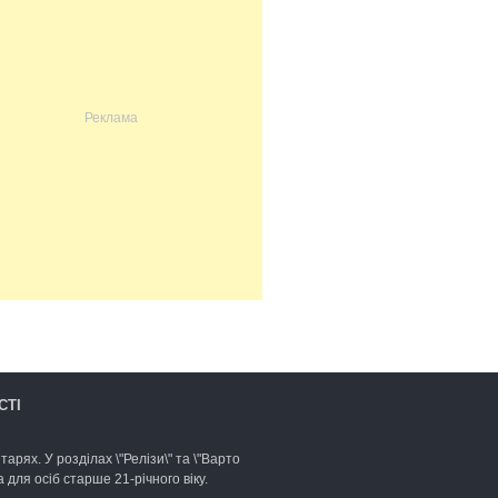
СТІ
арях. У розділах \"Релізи\" та \"Варто
для осіб старше 21-річного віку.