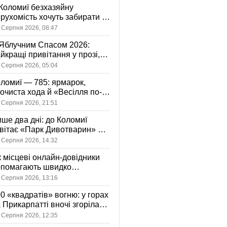
Коломиї безхазяйну
рухомість хочуть забирати у
асність громади: що це
 Серпня 2026, 08:47
начає
Яблучним Спасом 2026:
йкращі привітання у прозі,
ршах та картинках
 Серпня 2026, 05:04
ломиї — 785: ярмарок,
очиста хода й «Весілля по-
оломийськи» — чим
 Серпня 2026, 21:51
вуватиме День міста
ше два дні: до Коломиї
вітає «Парк Дивотварин» — і
ід безкоштовний
 Серпня 2026, 14:32
 місцеві онлайн-довідники
опомагають швидко
аходити послуги у своєму
 Серпня 2026, 13:16
сті
0 «квадратів» вогню: у горах
 Прикарпатті вночі згоріла
диба, є постраждала
 Серпня 2026, 12:35