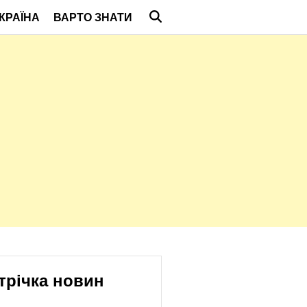
КРАЇНА
ВАРТО ЗНАТИ
трічка новин