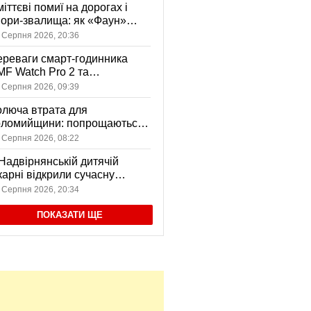
іттєві помиї на дорогах і
ори-звалища: як «Фаун»
возить відходи в Коломиї
 Серпня 2026, 20:36
реваги смарт-годинника
F Watch Pro 2 та
вушників CMF Buds Pro 2
 Серпня 2026, 09:39
я сучасних користувачів
люча втрата для
оломийщини: попрощаються
 захисником, який віддав
 Серпня 2026, 08:22
ття за Україну
Надвірнянській дитячій
карні відкрили сучасну
нсорну кімнату
 Серпня 2026, 20:34
ПОКАЗАТИ ЩЕ