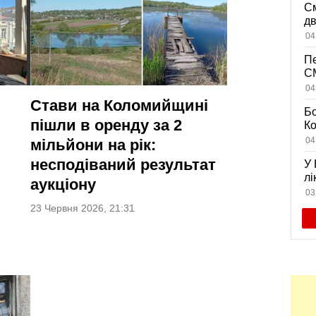
См
дв
ви
04
Пе
CM
на
04
дл
Стави на Коломийщині
Бо
пішли в оренду за 2
К
із
04
мільйони на рік:
жи
несподіваний результат
У 
лі
аукціону
се
03
23 Червня 2026, 21:31