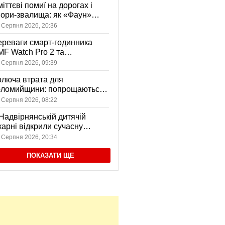
іттєві помиї на дорогах і
ори-звалища: як «Фаун»
возить відходи в Коломиї
 Серпня 2026, 20:36
реваги смарт-годинника
F Watch Pro 2 та
вушників CMF Buds Pro 2
 Серпня 2026, 09:39
я сучасних користувачів
люча втрата для
оломийщини: попрощаються
 захисником, який віддав
 Серпня 2026, 08:22
ття за Україну
Надвірнянській дитячій
карні відкрили сучасну
нсорну кімнату
 Серпня 2026, 20:34
ПОКАЗАТИ ЩЕ