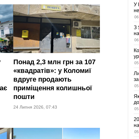
У 
не
вл
06
оз
З 
на
ві
06
Ко
ур
у
Понад 2,3 млн грн за 107
К
05
ди
«квадратів»: у Коломиї
Ли
вдруге продають
за
вх
05
ає
приміщення колишньої
пошти
Як
д
24 Липня 2026, 07:43
зн
05
мі
20
на
са
05