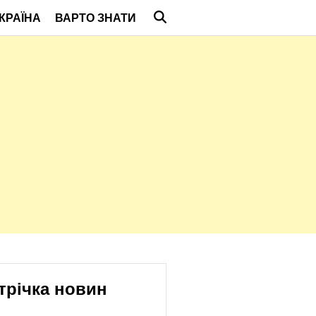
КРАЇНА
ВАРТО ЗНАТИ
трічка новин