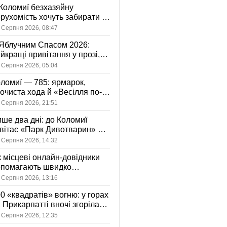
Коломиї безхазяйну
рухомість хочуть забирати у
асність громади: що це
 Серпня 2026, 08:47
начає
Яблучним Спасом 2026:
йкращі привітання у прозі,
ршах та картинках
 Серпня 2026, 05:04
ломиї — 785: ярмарок,
очиста хода й «Весілля по-
оломийськи» — чим
 Серпня 2026, 21:51
вуватиме День міста
ше два дні: до Коломиї
вітає «Парк Дивотварин» — і
ід безкоштовний
 Серпня 2026, 14:32
 місцеві онлайн-довідники
опомагають швидко
аходити послуги у своєму
 Серпня 2026, 13:16
сті
0 «квадратів» вогню: у горах
 Прикарпатті вночі згоріла
диба, є постраждала
 Серпня 2026, 12:35