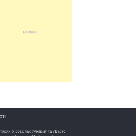
СТІ
арях. У розділах \"Релізи\" та \"Варто