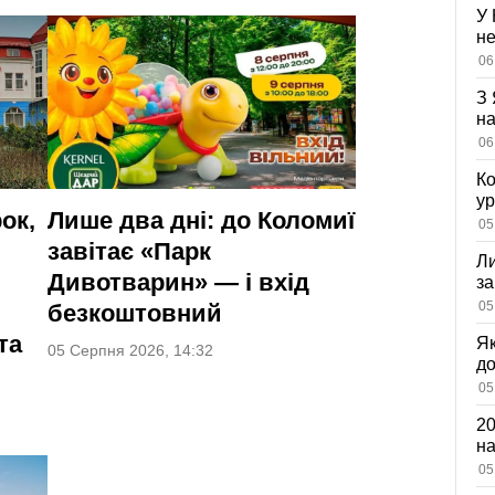
У 
не
вл
06
оз
З 
на
ві
06
Ко
ур
ок,
Лише два дні: до Коломиї
К
05
ди
завітає «Парк
Ли
Дивотварин» — і вхід
за
вх
05
безкоштовний
та
Як
05 Серпня 2026, 14:32
д
зн
05
мі
20
на
са
05