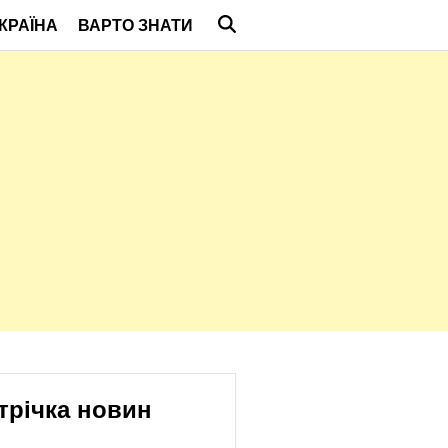
КРАЇНА
ВАРТО ЗНАТИ
трічка новин