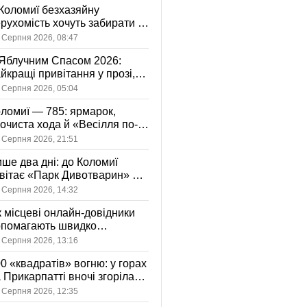
Коломиї безхазяйну
рухомість хочуть забирати у
асність громади: що це
 Серпня 2026, 08:47
начає
Яблучним Спасом 2026:
йкращі привітання у прозі,
ршах та картинках
 Серпня 2026, 05:04
ломиї — 785: ярмарок,
очиста хода й «Весілля по-
оломийськи» — чим
 Серпня 2026, 21:51
вуватиме День міста
ше два дні: до Коломиї
вітає «Парк Дивотварин» — і
ід безкоштовний
 Серпня 2026, 14:32
 місцеві онлайн-довідники
опомагають швидко
аходити послуги у своєму
 Серпня 2026, 13:16
сті
0 «квадратів» вогню: у горах
 Прикарпатті вночі згоріла
диба, є постраждала
 Серпня 2026, 12:35