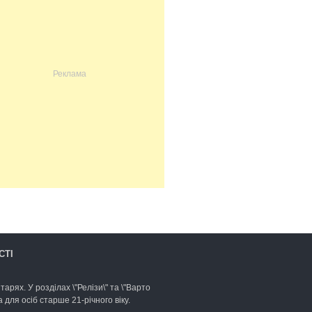
СТІ
арях. У розділах \"Релізи\" та \"Варто
для осіб старше 21-річного віку.