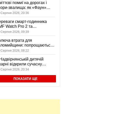
іттєві помиї на дорогах і
ори-звалища: як «Фаун»
возить відходи в Коломиї
 Серпня 2026, 20:36
реваги смарт-годинника
F Watch Pro 2 та
вушників CMF Buds Pro 2
 Серпня 2026, 09:39
я сучасних користувачів
люча втрата для
оломийщини: попрощаються
 захисником, який віддав
 Серпня 2026, 08:22
ття за Україну
Надвірнянській дитячій
карні відкрили сучасну
нсорну кімнату
 Серпня 2026, 20:34
ПОКАЗАТИ ЩЕ